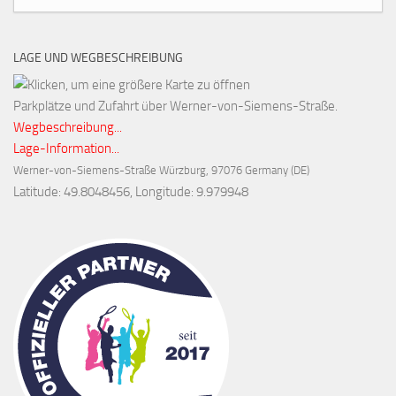
LAGE UND WEGBESCHREIBUNG
Parkplätze und Zufahrt über Werner-von-Siemens-Straße.
Wegbeschreibung...
Lage-Information...
Werner-von-Siemens-Straße
Würzburg
,
97076
Germany (
DE
)
Latitude:
49.8048456
, Longitude:
9.979948